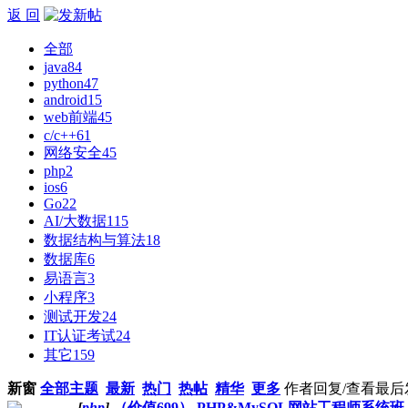
返 回
全部
java
84
python
47
android
15
web前端
45
c/c++
61
网络安全
45
php
2
ios
6
Go
22
AI/大数据
115
数据结构与算法
18
数据库
6
易语言
3
小程序
3
测试开发
24
IT认证考试
24
其它
159
新窗
全部主题
最新
热门
热帖
精华
更多
作者
回复/查看
最后
[
php
]
（价值699） PHP&MySQL网站工程师系统班