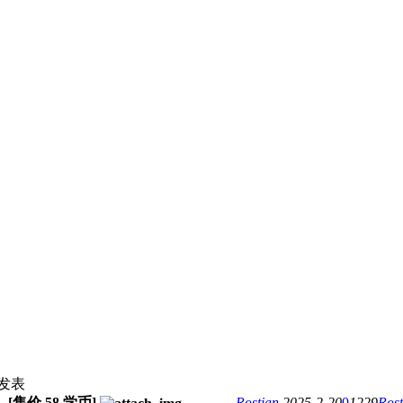
发表
- [售价
58
学币]
Rostian
2025-2-20
0
1229
Rost