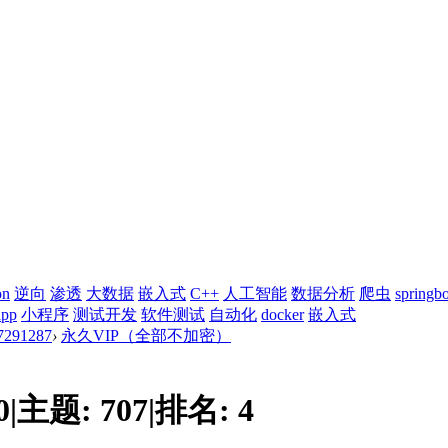
on
逆向
渗透
大数据
嵌入式
C++
人工智能
数据分析
爬虫
springb
app
小程序
测试开发
软件测试
自动化
docker
嵌入式
91287
›
永久VIP（全部不加密）
0
|
主题:
707
|
排名:
4