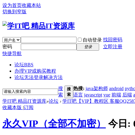
设为首页
收藏本站
切换到窄版
找回密码
自动登录
密码
立即注册
登录
快捷导航
论坛
BBS
办理VIP或购买教程
论坛无法登录解决方法
搜
热搜:
java架构师
android
pyth
搜
索
索
语言
javascript
vue
前端
后端
学IT吧 精品IT资源库
»
论坛
›
学IT吧【VIP】教程区 客服QQ25872
收藏本版
|
订阅
永久VIP（全部不加密）
今日: