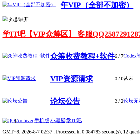
年VIP（全部不加密）
学IT吧【VIP众筹区】 客服QQ258729128
众筹收费教程+软件
Code
6
/ 7
VIP资源请求
从未
0
/ 0
论坛公告
论坛无
2
/ 2
|
Archiver
|
手机版
|
小黑屋
|
学IT吧
GMT+8, 2026-8-7 02:37
, Processed in 0.084783 second(s), 12 querie