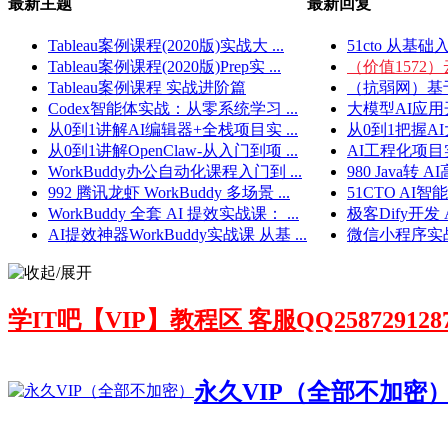
最新主题
最新回复
Tableau案例课程(2020版)实战大 ...
51cto 从基础入
Tableau案例课程(2020版)Prep实 ...
（价值1572）云原
Tableau案例课程 实战进阶篇
（抗弱网）基于W
Codex智能体实战：从零系统学习 ...
大模型AI应用
从0到1讲解AI编辑器+全栈项目实 ...
从0到1把握AI
从0到1讲解OpenClaw-从入门到项 ...
AI工程化项目实
WorkBuddy办公自动化课程入门到 ...
980 Java转 
992 腾讯龙虾 WorkBuddy 多场景 ...
51CTO AI智能
WorkBuddy 全套 AI 提效实战课： ...
极客Dify开发 A
AI提效神器WorkBuddy实战课 从基 ...
微信小程序实战
学IT吧【VIP】教程区 客服QQ258729128
永久VIP（全部不加密