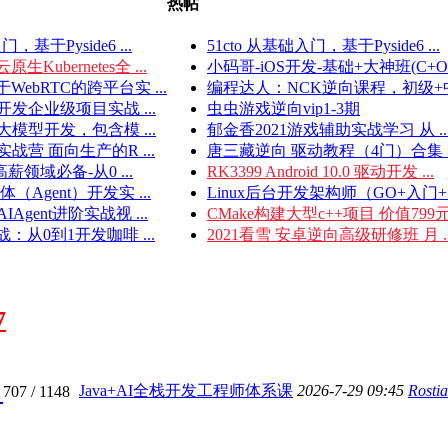
热帖
门，基于Pyside6 ...
51cto 从基础入门，基于Pyside6 ...
生Kubernetes全 ...
小码哥-iOS开发-基础+大神班(C+O .
ebRTC的跨平台实 ...
编程达人：NCK逆向课程，初级+中 
开发企业级项目实战 ...
虫虫游戏逆向vip1-3期
大模型开发，包含模 ...
郁金香2021游戏辅助实战学习 从 ..
战营 面向生产的R ...
唐三藏逆向 驱动教程（4门）合集 ..
AI高薪领域必备-从0 ...
RK3399 Android 10.0 驱动开发 ...
体（Agent）开发实 ...
Linux后台开发架构师（GO+入门+ .
IAgent进阶实战视 ...
CMake构建大型c++项目 价值799
：从0到1开发咖啡 ...
2021看雪 安卓逆向高级研修班 月 ..
7
）
Java+AI全栈开发工程师体系课
2026-7-29 09:45
Rosti
707
/ 1148