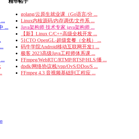
精华帖子
golang/云原生就业课（Go语言/分 ...
..
Linux内核源码/内存调优/文件系 ...
...
Java架构师 技术专家 java架构师 ...
【新】Linux C/C++高级全栈开发 ...
.
51CTO OpenGL-超级套餐（全栈） ...
.
码牛学院Android移动互联网开发1 ...
极客 2023高级Java工程师体系课 ...
..
FFmpeg/WebRTC/RTMP/RTSP/HLS/播 ...
元
dpdk/网络协议栈/vpp/OvS/DDos/S ...
.
FFmpeg 4.3 音视频基础到工程应 ...
an