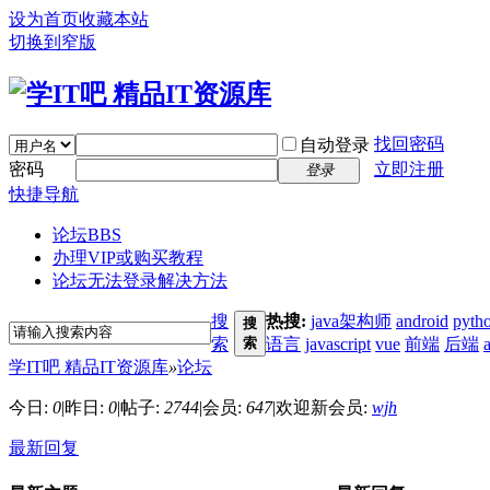
设为首页
收藏本站
切换到窄版
找回密码
自动登录
密码
立即注册
登录
快捷导航
论坛
BBS
办理VIP或购买教程
论坛无法登录解决方法
搜
热搜:
java架构师
android
pyth
搜
索
索
语言
javascript
vue
前端
后端
学IT吧 精品IT资源库
»
论坛
今日:
0
|
昨日:
0
|
帖子:
2744
|
会员:
647
|
欢迎新会员:
wjh
最新回复