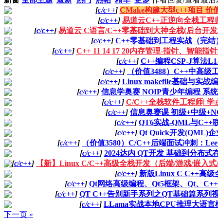
[
c/c++
]
CMake构建大型c++项目 价值
[
c/c++
]
易道云C++正逆向全栈工程
[
c/c++
]
易道云 C语言/C++零基础到大神全栈(后台开发/QT
[
c/c++
]
C++零基础到工程实战（完结
[
c/c++
]
C++ 11 14 17 20内存管理-指针、智
[
c/c++
]
C++编程CSP-J算法L1
[
c/c++
]
（价值3488）C++中高级
[
c/c++
]
Linux makefile基础与实
[
c/c++
]
信息学奥赛 NOIP青少年编程 系统
[
c/c++
]
C/C++全栈软件工程师| 
[
c/c++
]
信息奥赛课 初级+中级+N
[
c/c++
]
QT6实战-QML与C++
[
c/c++
]
Qt Quick开发(QML
[
c/c++
]
（价值3580）C/C++后端面试冲刺：Leet
[
c/c++
]
2024达内 QT开发 基础到分布
[
c/c++
]
【新】Linux C/C++高级全栈开发（后端/游戏/嵌入
[
c/c++
]
新版Linux C C++高
[
c/c++
]
Qt网络高级编程、Qt5框架、Qt、C+
[
c/c++
]
QT C++告别新手系列之QT基础篇系列
[
c/c++
]
LLama实战本地CPU推理大语言模
下一页 »