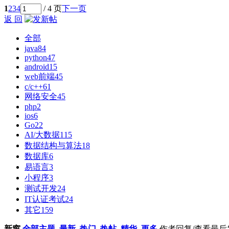
1
2
3
4
/ 4 页
下一页
返 回
全部
java
84
python
47
android
15
web前端
45
c/c++
61
网络安全
45
php
2
ios
6
Go
22
AI/大数据
115
数据结构与算法
18
数据库
6
易语言
3
小程序
3
测试开发
24
IT认证考试
24
其它
159
新窗
全部主题
最新
热门
热帖
精华
更多
作者
回复/查看
最后