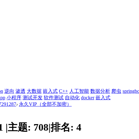
on
逆向
渗透
大数据
嵌入式
C++
人工智能
数据分析
爬虫
springb
app
小程序
测试开发
软件测试
自动化
docker
嵌入式
91287
›
永久VIP（全部不加密）
1
|
主题:
708
|
排名:
4