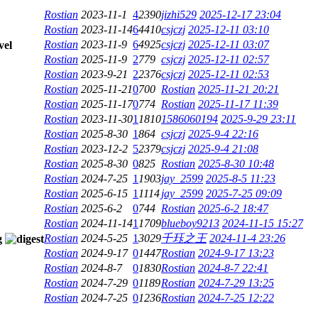
Rostian
2023-11-1
4
2390
jizhi529
2025-12-17 23:04
Rostian
2023-11-14
6
4410
csjczj
2025-12-11 03:10
Rostian
2023-11-9
6
4925
csjczj
2025-12-11 03:07
Rostian
2025-11-9
2
779
csjczj
2025-12-11 02:57
Rostian
2023-9-21
2
2376
csjczj
2025-12-11 02:53
Rostian
2025-11-21
0
700
Rostian
2025-11-21 20:21
Rostian
2025-11-17
0
774
Rostian
2025-11-17 11:39
Rostian
2023-11-30
1
1810
1586060194
2025-9-29 23:11
Rostian
2025-8-30
1
864
csjczj
2025-9-4 22:16
Rostian
2023-12-2
5
2379
csjczj
2025-9-4 21:08
Rostian
2025-8-30
0
825
Rostian
2025-8-30 10:48
Rostian
2024-7-25
1
1903
jay_2599
2025-8-5 11:23
Rostian
2025-6-15
1
1114
jay_2599
2025-7-25 09:09
Rostian
2025-6-2
0
744
Rostian
2025-6-2 18:47
Rostian
2024-11-14
1
1709
blueboy9213
2024-11-15 15:27
Rostian
2024-5-25
1
3029
千珏之王
2024-11-4 23:26
Rostian
2024-9-17
0
1447
Rostian
2024-9-17 13:23
Rostian
2024-8-7
0
1830
Rostian
2024-8-7 22:41
Rostian
2024-7-29
0
1189
Rostian
2024-7-29 13:25
Rostian
2024-7-25
0
1236
Rostian
2024-7-25 12:22