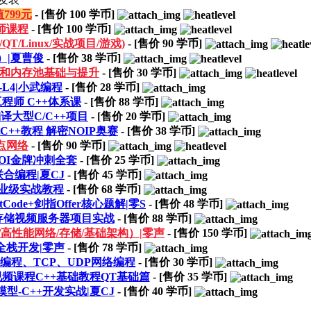
799元
- [售价
100
学币]
师课程
- [售价
100
学币]
/Linux/实战项目/游戏)
- [售价
90
学币]
）|夏曹俊
- [售价
38
学币]
能指针和内存池基础与提升
- [售价
30
学币]
-L4|小武编程
- [售价
28
学币]
工程师 C++体系课
- [售价
88
学币]
战编译大型C/C++项目
- [售价
20
学币]
C++教程 解密NOIP奥赛
- [售价
38
学币]
学点网络
- [售价
90
学币]
OI金牌冲刺全套
- [售价
25
学币]
联合编程|夏CJ
- [售价
45
学币]
)企业级实战教程
- [售价
68
学币]
Code+剑指Offer核心题解|零S
- [售价
48
学币]
式存储视频服务器项目实战
- [售价
88
学币]
式/高性能网络/存储/基础架构）|零声
- [售价
150
学币]
级全栈开发|零声
- [售价
78
学币]
+编程、TCP、UDP网络编程
- [售价
30
学币]
视频课程C++基础教程QT基础篇
- [售价
35
学币]
型-C++开发实战|夏CJ
- [售价
40
学币]