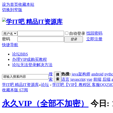
设为首页
收藏本站
切换到窄版
找回密码
自动登录
密码
立即注册
登录
快捷导航
论坛
BBS
办理VIP或购买教程
论坛无法登录解决方法
搜
热搜:
java架构师
android
pyth
搜
索
索
语言
javascript
vue
前端
后端
学IT吧 精品IT资源库
»
论坛
›
学IT吧【VIP】教程区 客服QQ25872
收藏本版
|
订阅
永久VIP（全部不加密）
今日: