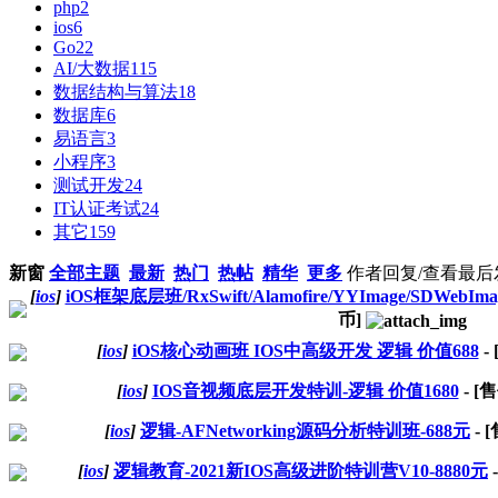
php
2
ios
6
Go
22
AI/大数据
115
数据结构与算法
18
数据库
6
易语言
3
小程序
3
测试开发
24
IT认证考试
24
其它
159
新窗
全部主题
最新
热门
热帖
精华
更多
作者
回复/查看
最后
[
ios
]
iOS框架底层班/RxSwift/Alamofire/YYImage/SDWebI
币]
[
ios
]
iOS核心动画班 IOS中高级开发 逻辑 价值688
-
[
ios
]
IOS音视频底层开发特训-逻辑 价值1680
- [
[
ios
]
逻辑-AFNetworking源码分析特训班-688元
- 
[
ios
]
逻辑教育-2021新IOS高级进阶特训营V10-8880元