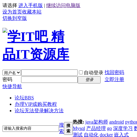
请选择
进入手机版
|
继续访问电脑版
设为首页
收藏本站
切换到窄版
找回密码
自动登录
密码
立即注册
登录
快捷导航
论坛
BBS
办理VIP或购买教程
论坛无法登录解决方法
热搜:
java架构师
android
pytho
搜
搜
Mysql
产品经理
go
深度学习
索
索
测试
自动化
docker
嵌入式