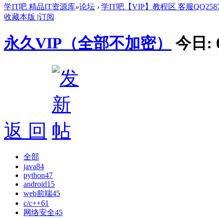
学IT吧 精品IT资源库
»
论坛
›
学IT吧【VIP】教程区 客服QQ25872
收藏本版
|
订阅
永久VIP（全部不加密）
今日:
返 回
全部
java
84
python
47
android
15
web前端
45
c/c++
61
网络安全
45